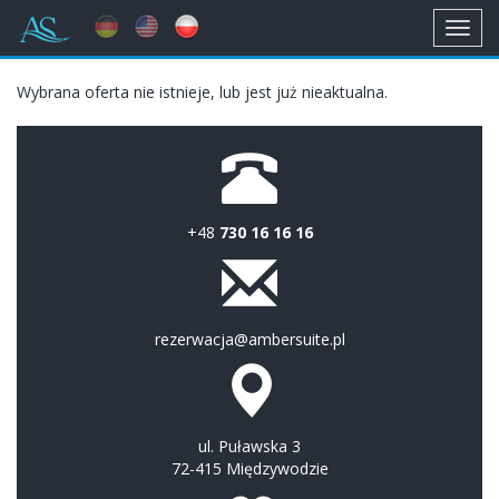
Toggl
navig
Wybrana oferta nie istnieje, lub jest już nieaktualna.
+48
730 16 16 16
rezerwacja@ambersuite.pl
ul. Puławska 3
72-415 Międzywodzie