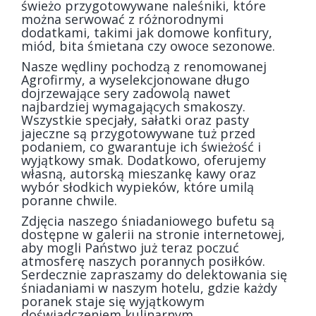
świeżo przygotowywane naleśniki, które
można serwować z różnorodnymi
dodatkami, takimi jak domowe konfitury,
miód, bita śmietana czy owoce sezonowe.
Nasze wędliny pochodzą z renomowanej
Agrofirmy, a wyselekcjonowane długo
dojrzewające sery zadowolą nawet
najbardziej wymagających smakoszy.
Wszystkie specjały, sałatki oraz pasty
jajeczne są przygotowywane tuż przed
podaniem, co gwarantuje ich świeżość i
wyjątkowy smak. Dodatkowo, oferujemy
własną, autorską mieszankę kawy oraz
wybór słodkich wypieków, które umilą
poranne chwile.
Zdjęcia naszego śniadaniowego bufetu są
dostępne w galerii na stronie internetowej,
aby mogli Państwo już teraz poczuć
atmosferę naszych porannych posiłków.
Serdecznie zapraszamy do delektowania się
śniadaniami w naszym hotelu, gdzie każdy
poranek staje się wyjątkowym
doświadczeniem kulinarnym.