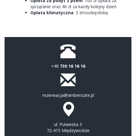
Opłata za pobyt z psem
:
100 zł opłata za
sprzątanie oraz 40 zł za każdy kolejny dzień
Opłata klimatyczna
: 3 zł/osobę/dobę
+48
730 16 16 16
rezerwacja@ambersuite.pl
ul. Puławska 3
72-415 Międzywodzie